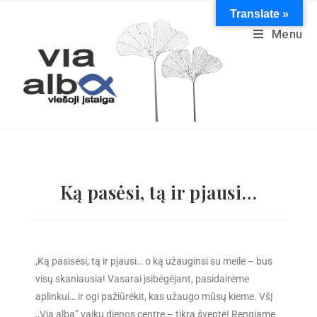
Translate »
Menu
Ką pasėsi, tą ir pjausi…
,Ką pasisėsi, tą ir pjausi… o ką užauginsi su meile – bus
visų skaniausia! Vasarai įsibėgėjant, pasidairėme
aplinkui… ir ogi pažiūrėkit, kas užaugo mūsų kieme. VšĮ
,,Via alba” vaikų dienos centre – tikra šventė! Rengiame