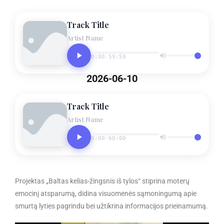
Track Title
Artist Name
0:00
/
59:59
2026-06-10
Track Title
Artist Name
0:00
/
60:00
Projektas „Baltas kelias-žingsnis iš tylos“ stiprina moterų
emocinį atsparumą, didina visuomenės sąmoningumą apie
smurtą lyties pagrindu bei užtikrina informacijos prieinamumą.