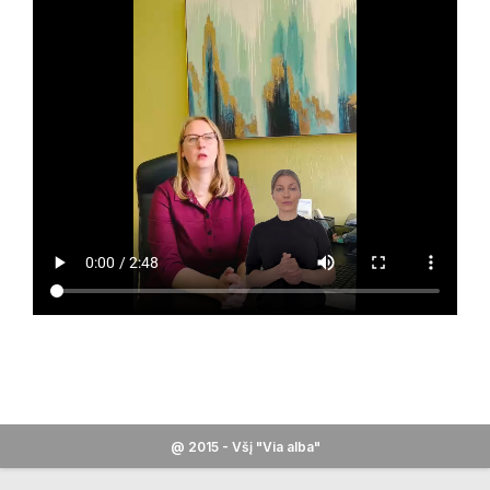
@ 2015 - Všį "Via alba"