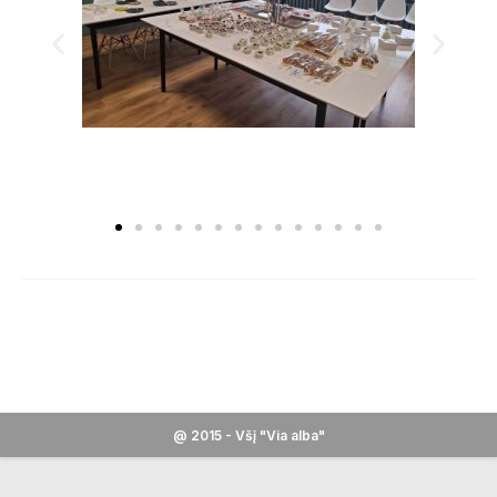
@ 2015 - Všį "Via alba"