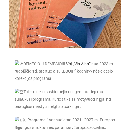
DĖMESIO!!! DĖMESIO!!!
VšĮ „Via Alba”
nuo 2023 m.
rugpjūčio 1d. startuoja su „EQUIP” kognityvinės elgesio
korekcijos programa.
Tai – didelio susidomėjimo ir gerų atsiliepimų
sulaukusi programa, kurios tikslas motyvuoti ir įgalinti
paauglius mąstyti ir elgtis atsakingai.
Programa finansuojama 2021–2027 m. Europos
Sąjungos struktūrinės paramos „Europos socialinio