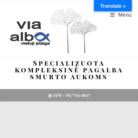
Translate »
Menu
Specializuota
kompleksinė pagalba
smurto aukoms
@ 2015 - Všį "Via alba"