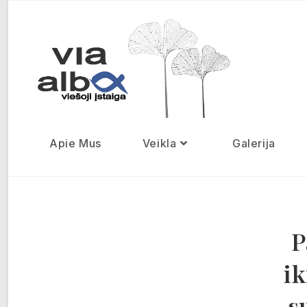
Apie Mus
Veikla
Galerija
P
ik
s