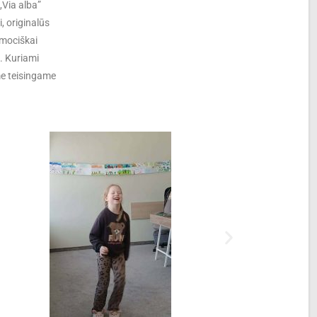
,Via alba”
, originalūs
emociškai
. Kuriami
me teisingame