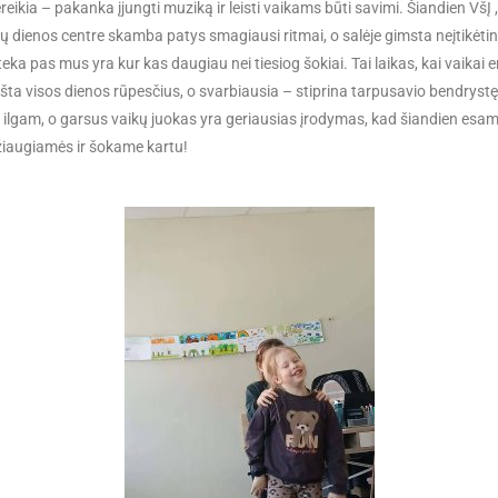
eikia – pakanka įjungti muziką ir leisti vaikams būti savimi. Šiandien VšĮ ,
 dienos centre skamba patys smagiausi ritmai, o salėje gimsta neįtikėtini
teka pas mus yra kur kas daugiau nei tiesiog šokiai. Tai laikas, kai vaikai 
šta visos dienos rūpesčius, o svarbiausia – stiprina tarpusavio bendrystę
a ilgam, o garsus vaikų juokas yra geriausias įrodymas, kad šiandien esa
džiaugiamės ir šokame kartu!