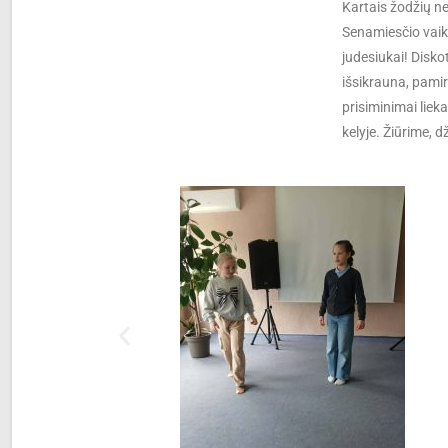
Kartais žodžių ner
Senamiesčio vaikų
judesiukai! Disko
išsikrauna, pamir
prisiminimai liek
kelyje. Žiūrime, 