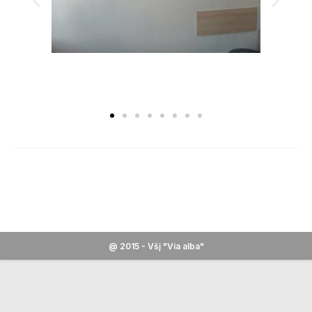
@ 2015 - Všį "Via alba"