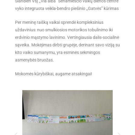
Šiandien VšĮ ,,Via alba” Senamiesčio vaikų dienos centre
vyko integruota veikla-bendro piešinio ,,Gatvės” kūrimas
Per meninę raišką vaikai sprendė kompleksinius
uždavinius: nuo smulkiosios motorikos tobulinimo iki
erdvinio mąstymo lavinimo. Vertingiausia dalis-socialinė
sąveika. Mokėjimas dirbti grupėje, derinant savo viziją su
kito vaiko sumanymu, yra esminės sėkmingos
asmenybės bruožas.
Mokomės kūrybiškai, augame atsakingai!