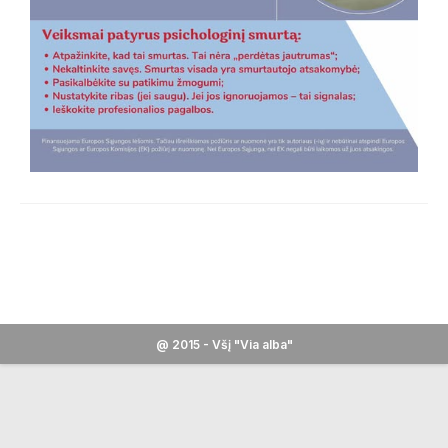
@ 2015 - Všį "Via alba"