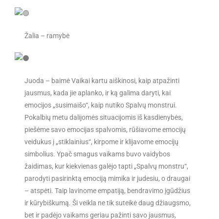
Žalia – ramybė
Juoda – baimė Vaikai kartu aiškinosi, kaip atpažinti
jausmus, kada jie aplanko, ir ką galima daryti, kai
emocijos „susimaišo“, kaip nutiko Spalvų monstrui.
Pokalbių metu dalijomės situacijomis iš kasdienybės,
piešėme savo emocijas spalvomis, rūšiavome emocijų
veidukus į „stiklainius“, kirpome ir klijavome emocijų
simbolius. Ypač smagus vaikams buvo vaidybos
žaidimas, kur kiekvienas galėjo tapti „Spalvų monstru“,
parodyti pasirinktą emociją mimika ir judesiu, o draugai
– atspėti. Taip lavinome empatiją, bendravimo įgūdžius
ir kūrybiškumą. Ši veikla ne tik suteikė daug džiaugsmo,
bet ir padėjo vaikams geriau pažinti savo jausmus,