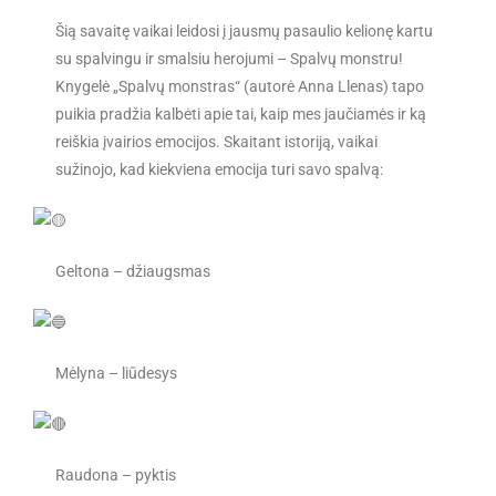
Šią savaitę vaikai leidosi į jausmų pasaulio kelionę kartu
su spalvingu ir smalsiu herojumi – Spalvų monstru!
Knygelė „Spalvų monstras“ (autorė Anna Llenas) tapo
puikia pradžia kalbėti apie tai, kaip mes jaučiamės ir ką
reiškia įvairios emocijos. Skaitant istoriją, vaikai
sužinojo, kad kiekviena emocija turi savo spalvą:
Geltona – džiaugsmas
Mėlyna – liūdesys
Raudona – pyktis