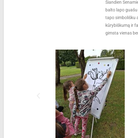
Šiandien Senamie
balto lapo guaš
tapo simbolišku a
kūrybiškumą ir f
gimsta vienas be