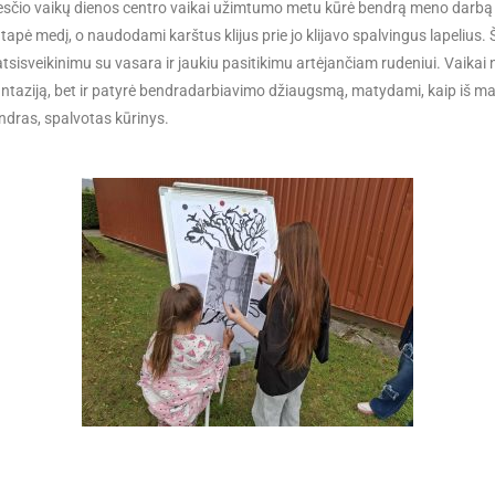
sčio vaikų dienos centro vaikai užimtumo metu kūrė bendrą meno darbą –
u tapė medį, o naudodami
karštus klijus prie jo klijavo spalvingus lapelius. 
tsisveikinimu su vasara ir jaukiu pasitikimu artėjančiam rudeniui. Vaikai n
antaziją, bet ir patyrė bendradarbiavimo džiaugsmą, matydami, kaip iš ma
ndras, spalvotas kūrinys.