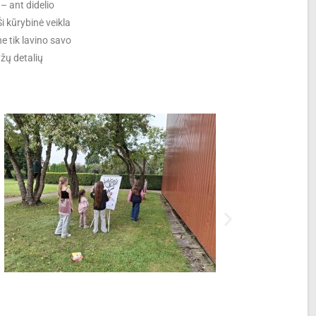
 ant didelio
Ši kūrybinė veikla
e tik lavino savo
žų detalių