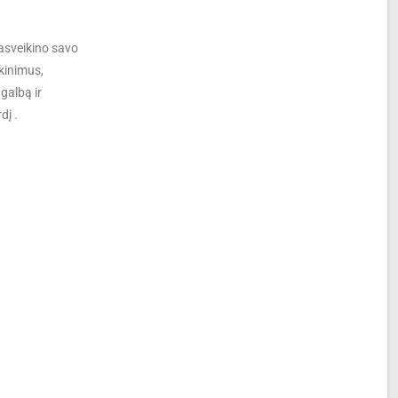
pasveikino savo
ikinimus,
galbą ir
dį .