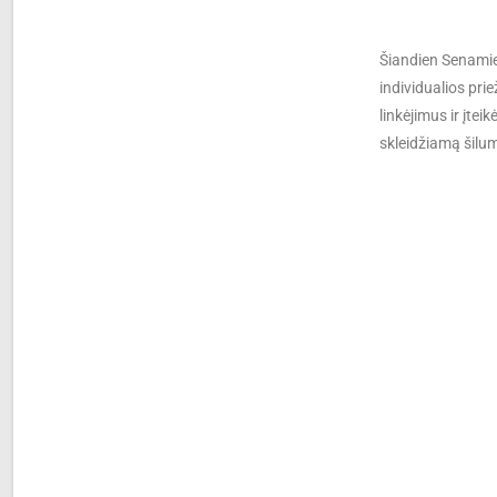
Šiandien Senamies
individualios pri
linkėjimus ir įte
skleidžiamą šilum