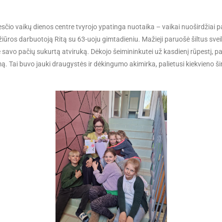
čio vaikų dienos centre tvyrojo ypatinga nuotaika – vaikai nuoširdžiai 
ežiūros darbuotoją Ritą su 63-uoju gimtadieniu. Mažieji paruošė šiltus sve
ikė savo pačių sukurtą atviruką. Dėkojo šeimininkutei už kasdienį rūpestį, pa
ą. Tai buvo jauki draugystės ir dėkingumo akimirka, palietusi kiekvieno šir