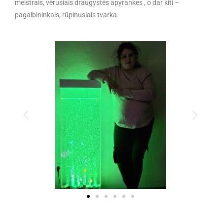
meistrais, vėrusiais draugystės apyrankes , o dar kiti –
pagalbininkais, rūpinusiais tvarka.