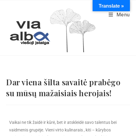
Translate »
Menu
Dar viena šilta savaitė prabėgo
su mūsų mažaisiais herojais!
Vaikai ne tik žaidė ir kūrė, bet ir atskleidė savo talentus bei
vaidmenis grupėje. Vieni virto kulinarais , kiti – kūrybos