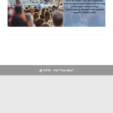
@ 2015 - Všį "Via alba"