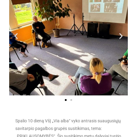
Spalio 10 dieną VšĮ „Via alba“ vyko antrasis suaugusiųjų
savitarpio pagalbos grupės susitikimas, tema:
„PRIKLAUSOMYBĖS“. Šio susitikimo metu dalyviai turėjo