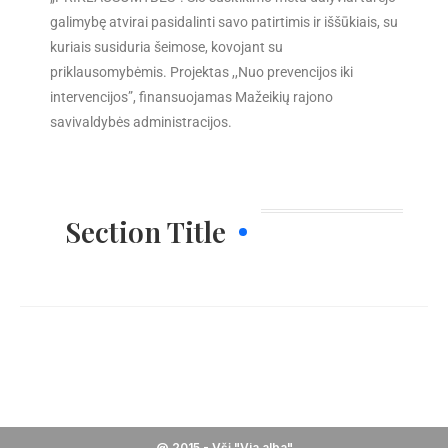
galimybę atvirai pasidalinti savo patirtimis ir iššūkiais, su
kuriais susiduria šeimose, kovojant su
priklausomybėmis. Projektas ,,Nuo prevencijos iki
intervencijos”, finansuojamas Mažeikių rajono
savivaldybės administracijos.
Section Title
@ 2015 - Všį "Via alba"