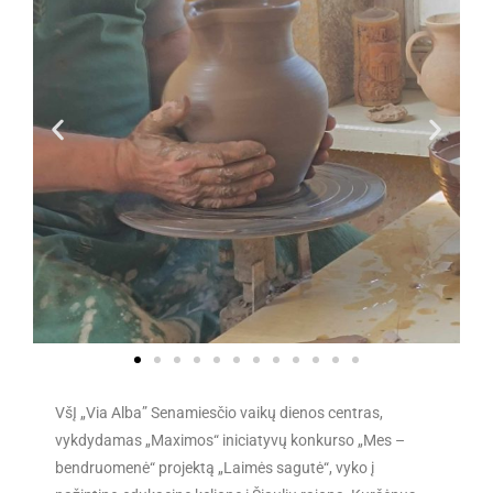
VšĮ „Via Alba” Senamiesčio vaikų dienos centras,
vykdydamas „Maximos“ iniciatyvų konkurso „Mes –
bendruomenė“ projektą „Laimės sagutė“, vyko į