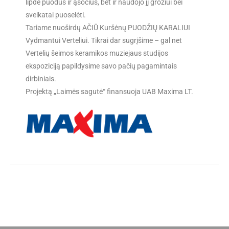
lipdė puodus ir ąsočius, bet ir naudojo jį grožiui bei
sveikatai puoselėti.
Tariame nuoširdų AČIŪ Kuršėnų PUODŽIŲ KARALIUI
Vydmantui Verteliui. Tikrai dar sugrįšime – gal net
Vertelių šeimos keramikos muziejaus studijos
ekspoziciją papildysime savo pačių pagamintais
dirbiniais.
Projektą „Laimės sagutė“ finansuoja UAB Maxima LT.