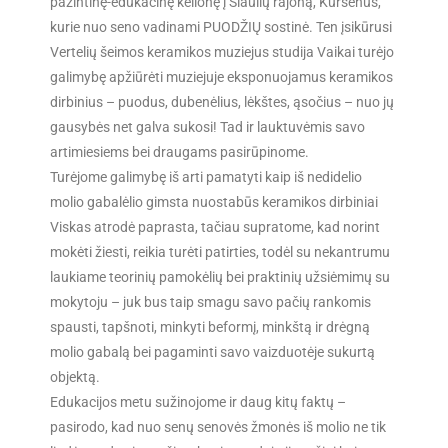
pažintinę-edukacinę kelionę į Šiaulių rajoną, Kuršėnus,
kurie nuo seno vadinami PUODŽIŲ sostinė. Ten įsikūrusi
Vertelių šeimos keramikos muziejus studija Vaikai turėjo
galimybę apžiūrėti muziejuje eksponuojamus keramikos
dirbinius – puodus, dubenėlius, lėkštes, ąsočius – nuo jų
gausybės net galva sukosi! Tad ir lauktuvėmis savo
artimiesiems bei draugams pasirūpinome.
Turėjome galimybę iš arti pamatyti kaip iš nedidelio
molio gabalėlio gimsta nuostabūs keramikos dirbiniai
Viskas atrodė paprasta, tačiau supratome, kad norint
mokėti žiesti, reikia turėti patirties, todėl su nekantrumu
laukiame teorinių pamokėlių bei praktinių užsiėmimų su
mokytoju – juk bus taip smagu savo pačių rankomis
spausti, tapšnoti, minkyti beformį, minkštą ir drėgną
molio gabalą bei pagaminti savo vaizduotėje sukurtą
objektą.
Edukacijos metu sužinojome ir daug kitų faktų –
pasirodo, kad nuo senų senovės žmonės iš molio ne tik