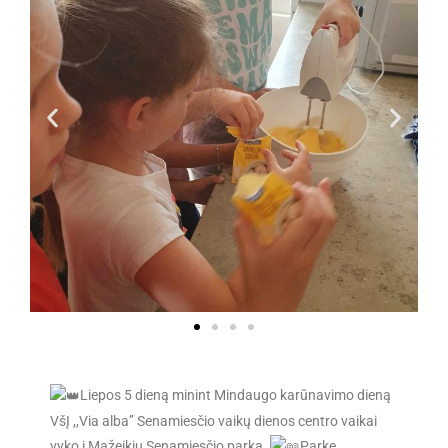
Liepos 5 dieną minint Mindaugo karūnavimo dieną
VšĮ ,,Via alba’’ Senamiesčio vaikų dienos centro vaikai
vyko į Mažeikių Senamiesčio parką.
Parke