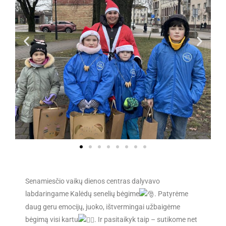
Senamiesčio vaikų dienos centras dalyvavo
labdaringame Kalėdų senelių bėgime
. Patyrėme
daug geru emocijų, juoko, ištvermingai užbaigėme
bėgimą visi kartu
. Ir pasitaikyk taip – sutikome net