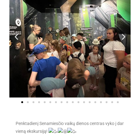
Penktadienį Senamiesčio vaikų dienos centras vyko į dar
vieną ekskursiją!