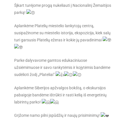
Šįkart turėjome progą nukeliauti į Nacionalinį Žemaitijos
parką!
Aplankėme Platelių miestelio lankytojų centrą,
susipažinome su miestelio istorija, ekspozicija, kiek salų
turi garsusis Platelių ežeras ir kokie jų pavadinimai
Parke dalyvavome gamtos edukaciniuose
užsiėmimuose ir savo rankytėmis ir kojytėmis bandėme
sudėlioti žodį „Plateliai”
Aplankėme Siberijos apžvalgos bokštą, o
ekskursijos
pabaigoje bandėme ištrūkti ir rasti kelią iš energetinių
labirintų parko!
Grįžome namo pilni įspūdžių ir naujų prisiminimų!